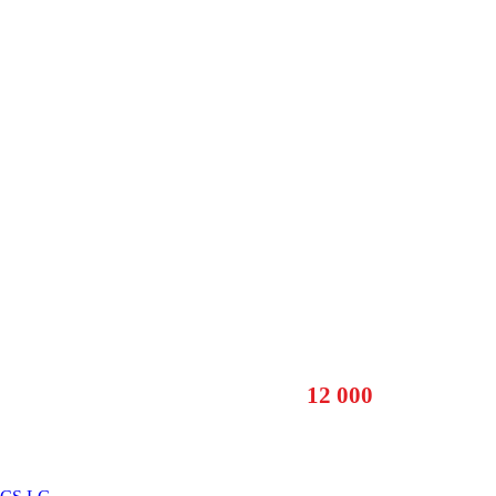
+7 (926) 343-20
Изготовление столешниц любых размеров в Москве
от
12 000
руб. за м/п.
ежедневно с 08:00 до 22:00