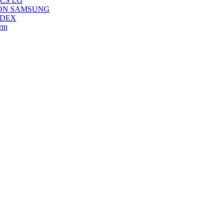
ACS LG
ARON SAMSUNG
NDEX
rm