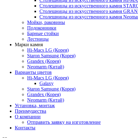
Столешницы из искусственного камня HI-M
Столешницы из искусственного камня ST
Столешницы из искусственного камня GRA
Столешницы из искусственного камня Neoma
Мойки, раковины
Подоконники
Барные стойки
Лестницы
Марки камня
Hi-Macs LG (Корея)
Staron Samsung (Корея)
Grandex (Корея)
Neomarm (Китай)
Варианты цветов
Hi-Macs LG (Корея)
Galaxy
Staron Samsung (Корея)
Grandex (Корея)
Neomarm (Китай)
Установка, монтаж
Преимущества
О компании
Отправить заявку на изготовление
Контакты